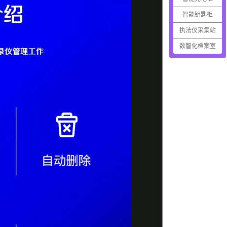
智能钥匙柜
执法仪采集站
数智化档案室